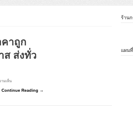
ร้าน
คาถูก
แผนที
 ส่งทั่ว
บน
วามเห็น
ร้าน
…
Continue Reading →
กรอบ
ลอย
ราคา
ถูก
กรอบ
ลอย
แค
นวาส