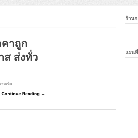
ร้าน
คาถูก
แผนที
 ส่งทั่ว
บน
วามเห็น
ร้าน
…
Continue Reading →
กรอบ
ลอย
ราคา
ถูก
กรอบ
ลอย
แค
นวาส