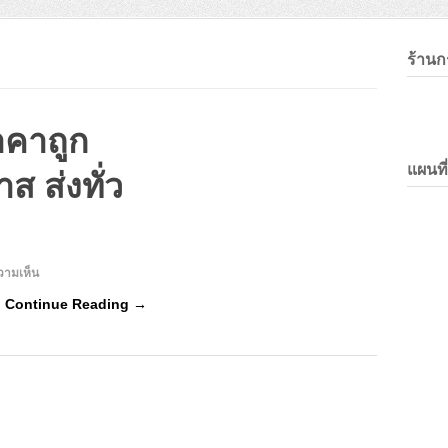
ร้าน
คาถูก
แผนที
 ส่งทั่ว
บน
วามเห็น
ร้าน
…
Continue Reading →
กรอบ
ลอย
ราคา
ถูก
กรอบ
ลอย
แค
นวาส