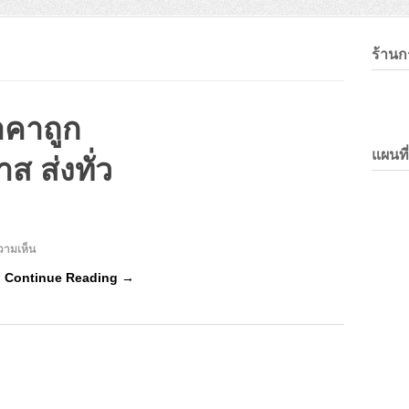
ร้าน
คาถูก
แผนที
 ส่งทั่ว
บน
วามเห็น
ร้าน
…
Continue Reading →
กรอบ
ลอย
ราคา
ถูก
กรอบ
ลอย
แค
นวาส