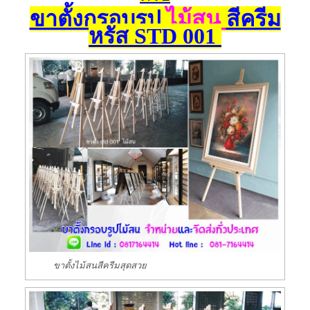
ขาตั้งกรอบรูป
ไม้สน
สีครีม
หรัส
STD 001
ขาตั้งไม้สนสีครีมสุดสวย